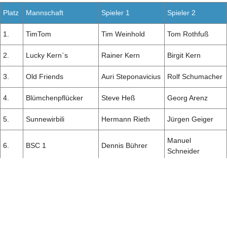
Platz
Mannschaft
Spieler 1
Spieler 2
1.
TimTom
Tim Weinhold
Tom Rothfuß
2.
Lucky Kern`s
Rainer Kern
Birgit Kern
3.
Old Friends
Auri Steponavicius
Rolf Schumacher
4.
Blümchenpflücker
Steve Heß
Georg Arenz
5.
Sunnewirbili
Hermann Rieth
Jürgen Geiger
Manuel
6.
BSC 1
Dennis Bührer
Schneider
Leon
7.
Hinterm Berg
Björn Reinhardt
Sundermeyer
8.
Im Niveau flexibel
Melanie Sexauer
Jochen Tornow